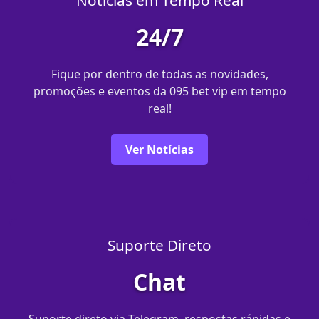
24/7
Fique por dentro de todas as novidades,
promoções e eventos da 095 bet vip em tempo
real!
Ver Notícias
Suporte Direto
Chat
Suporte direto via Telegram, respostas rápidas e