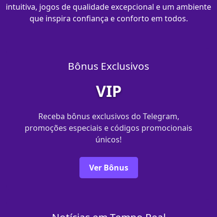
intuitiva, jogos de qualidade excepcional e um ambiente
que inspira confiança e conforto em todos.
Bônus Exclusivos
VIP
Receba bônus exclusivos do Telegram,
promoções especiais e códigos promocionais
únicos!
Ver Bônus
Notícias em Tempo Real