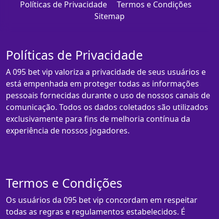
Políticas de Privacidade
Termos e Condições
Sitemap
Políticas de Privacidade
A 095 bet vip valoriza a privacidade de seus usuários e
está empenhada em proteger todas as informações
pessoais fornecidas durante o uso de nossos canais de
comunicação. Todos os dados coletados são utilizados
exclusivamente para fins de melhoria contínua da
experiência de nossos jogadores.
Termos e Condições
Os usuários da 095 bet vip concordam em respeitar
todas as regras e regulamentos estabelecidos. É