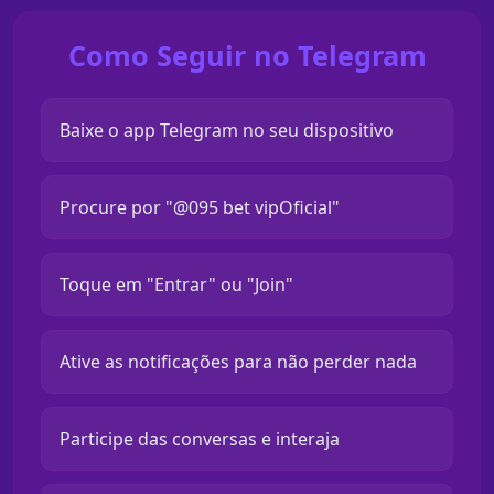
Como Seguir no Telegram
Baixe o app Telegram no seu dispositivo
Procure por "@095 bet vipOficial"
Toque em "Entrar" ou "Join"
Ative as notificações para não perder nada
Participe das conversas e interaja