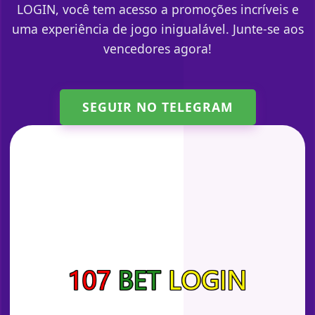
LOGIN, você tem acesso a promoções incríveis e
uma experiência de jogo inigualável. Junte-se aos
vencedores agora!
SEGUIR NO TELEGRAM