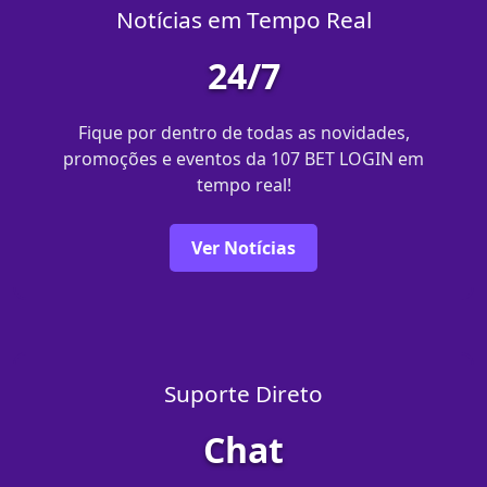
Notícias em Tempo Real
24/7
Fique por dentro de todas as novidades,
promoções e eventos da 107 BET LOGIN em
tempo real!
Ver Notícias
Suporte Direto
Chat