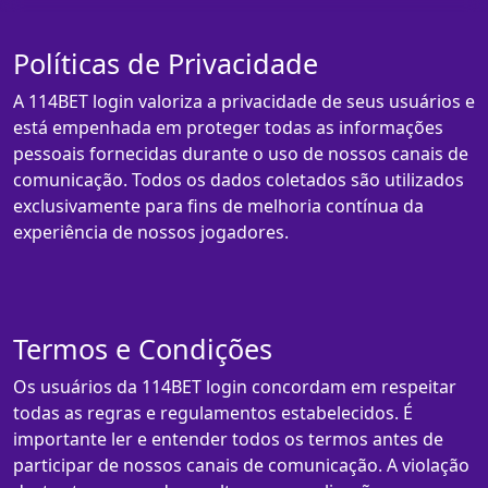
Políticas de Privacidade
A 114BET login valoriza a privacidade de seus usuários e
está empenhada em proteger todas as informações
pessoais fornecidas durante o uso de nossos canais de
comunicação. Todos os dados coletados são utilizados
exclusivamente para fins de melhoria contínua da
experiência de nossos jogadores.
Termos e Condições
Os usuários da 114BET login concordam em respeitar
todas as regras e regulamentos estabelecidos. É
importante ler e entender todos os termos antes de
participar de nossos canais de comunicação. A violação