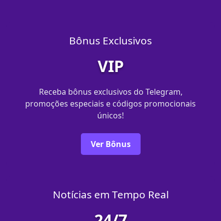
Bônus Exclusivos
VIP
Receba bônus exclusivos do Telegram,
promoções especiais e códigos promocionais
únicos!
Ver Bônus
Notícias em Tempo Real
24/7