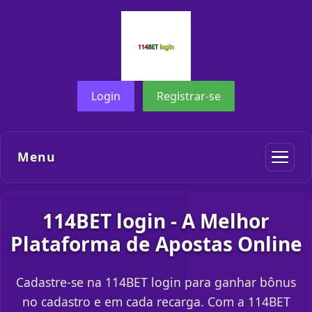
Login
Registrar-se
Menu
114BET login - A Melhor
Plataforma de Apostas Online
Cadastre-se na 114BET login para ganhar bônus
no cadastro e em cada recarga. Com a 114BET