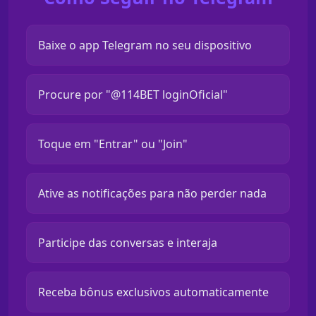
Baixe o app Telegram no seu dispositivo
Procure por "@114BET loginOficial"
Toque em "Entrar" ou "Join"
Ative as notificações para não perder nada
Participe das conversas e interaja
Receba bônus exclusivos automaticamente