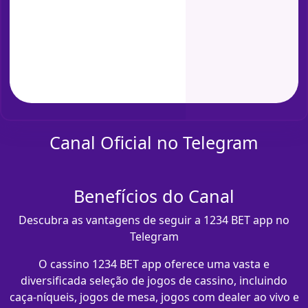
Canal Oficial no Telegram
Benefícios do Canal
Descubra as vantagens de seguir a 1234 BET app no
Telegram
O cassino 1234 BET app oferece uma vasta e
diversificada seleção de jogos de cassino, incluindo
caça-níqueis, jogos de mesa, jogos com dealer ao vivo e