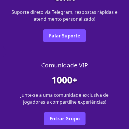
Suporte direto via Telegram, respostas rápidas e
atendimento personalizado!
Falar Suporte
Comunidade VIP
1000+
Junte-se a uma comunidade exclusiva de
jogadores e compartilhe experiências!
Entrar Grupo