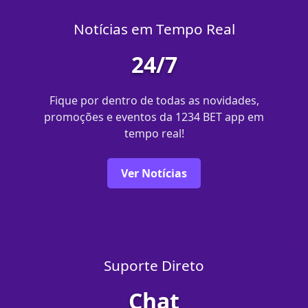
Notícias em Tempo Real
24/7
Fique por dentro de todas as novidades,
promoções e eventos da 1234 BET app em
tempo real!
Ver Notícias
Suporte Direto
Chat