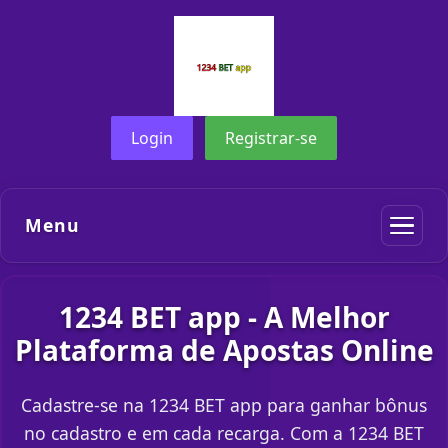
Login
Registrar-se
Menu
1234 BET app - A Melhor
Plataforma de Apostas Online
Cadastre-se na 1234 BET app para ganhar bônus
no cadastro e em cada recarga. Com a 1234 BET