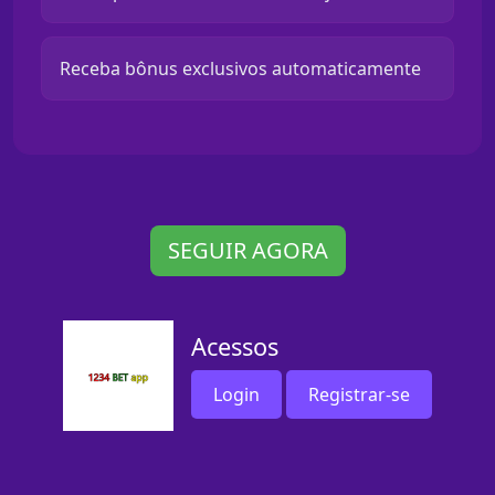
Receba bônus exclusivos automaticamente
SEGUIR AGORA
Acessos
Login
Registrar-se