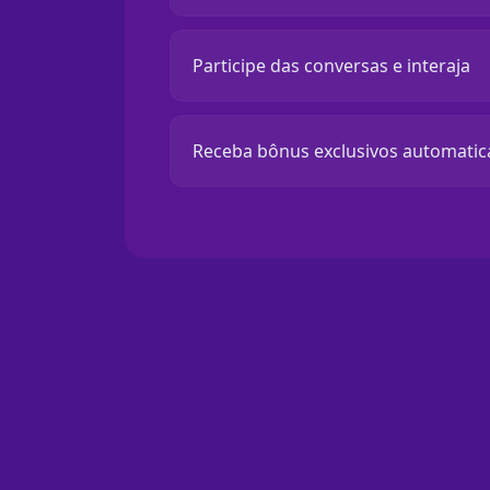
Participe das conversas e interaja
Receba bônus exclusivos automati