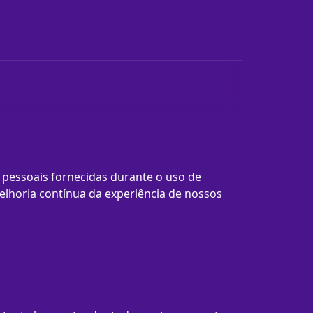
 pessoais fornecidas durante o uso de
elhoria contínua da experiência de nossos