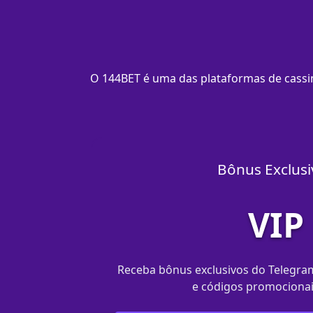
O 144BET é uma das plataformas de cassi
Bônus Exclusi
VIP
Receba bônus exclusivos do Telegra
e códigos promocionai