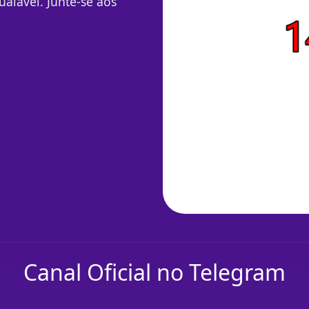
ualável. Junte-se aos
Canal Oficial no Telegram