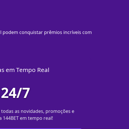
l podem conquistar prêmios incríveis com
as em Tempo Real
24/7
e todas as novidades, promoções e
a 144BET em tempo real!