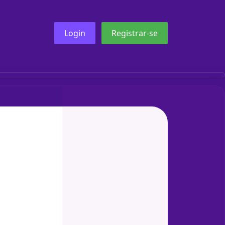
Login
Registrar-se