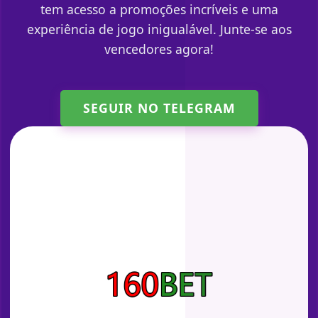
tem acesso a promoções incríveis e uma
experiência de jogo inigualável. Junte-se aos
vencedores agora!
SEGUIR NO TELEGRAM