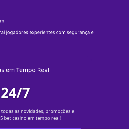
am
trai jogadores experientes com segurança e
as em Tempo Real
24/7
e todas as novidades, promoções e
5 bet casino em tempo real!