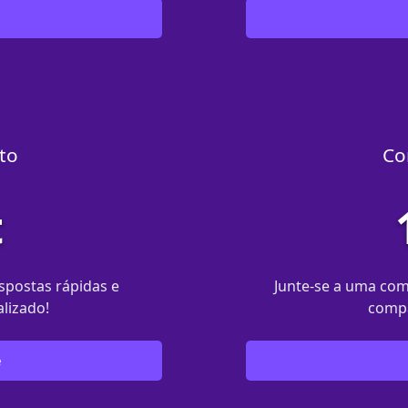
to
Co
t
espostas rápidas e
Junte-se a uma com
lizado!
compa
e