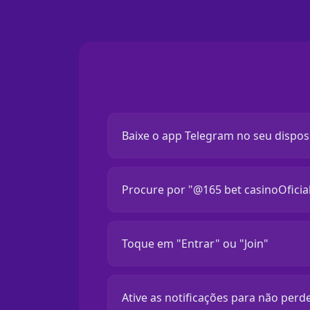
Baixe o app Telegram no seu disposi
Procure por "@165 bet casinoOficia
Toque em "Entrar" ou "Join"
Ative as notificações para não perd