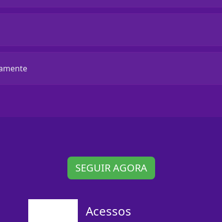
camente
SEGUIR AGORA
Acessos