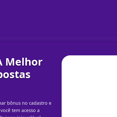
 A Melhor
postas
har bônus no cadastro e
 você tem acesso a