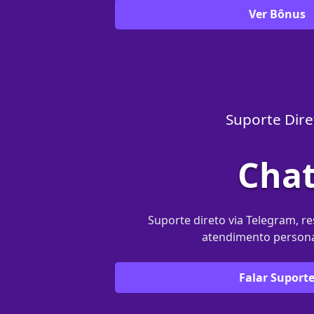
Ver Bônus
Suporte Dire
Cha
Suporte direto via Telegram, r
atendimento persona
Falar Suport