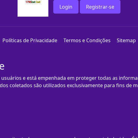
Login
Registrar-se
Políticas de Privacidade
Termos e Condições
Sitemap
de
us usuários e está empenhada em proteger todas as informa
os coletados são utilizados exclusivamente para fins de m