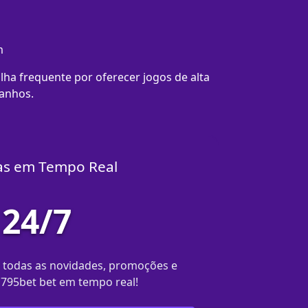
m
ha frequente por oferecer jogos de alta
ganhos.
as em Tempo Real
24/7
e todas as novidades, promoções e
1795bet bet em tempo real!