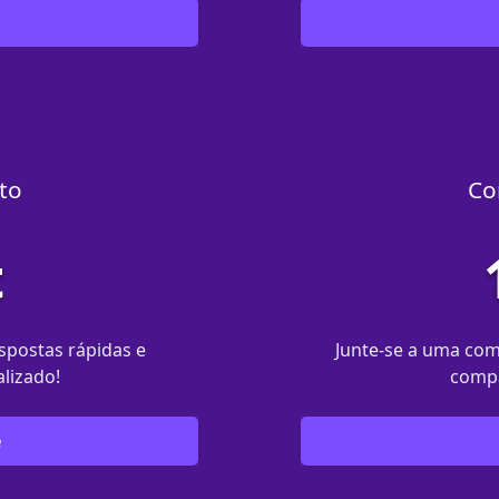
to
Co
t
espostas rápidas e
Junte-se a uma com
lizado!
compa
e