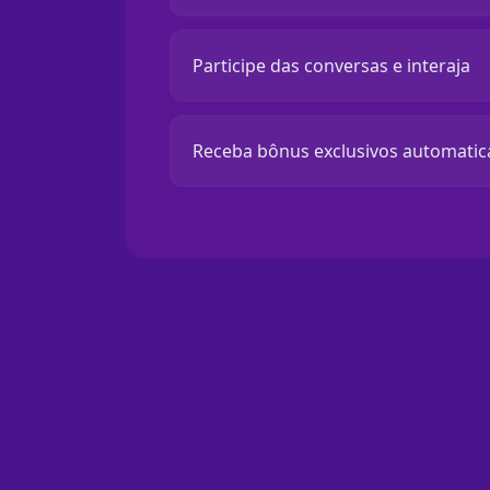
Participe das conversas e interaja
Receba bônus exclusivos automati