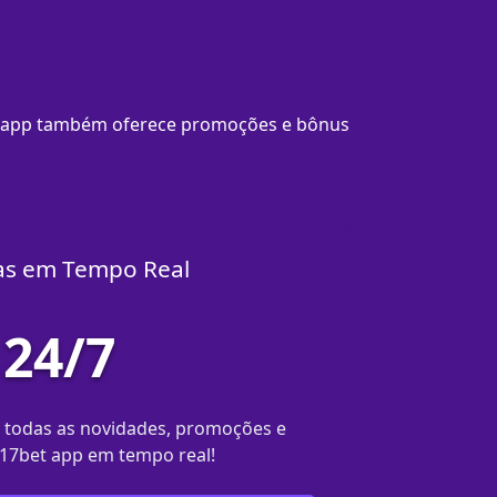
bet app também oferece promoções e bônus
as em Tempo Real
24/7
e todas as novidades, promoções e
 17bet app em tempo real!