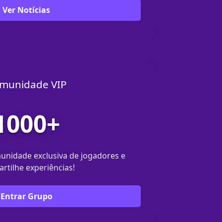
Ver Notícias
munidade VIP
1000+
unidade exclusiva de jogadores e
rtilhe experiências!
Entrar Grupo