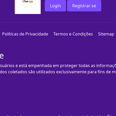
Login
Registrar-se
Políticas de Privacidade
Termos e Condições
Sitemap
de
 usuários e está empenhada em proteger todas as informaç
os coletados são utilizados exclusivamente para fins de m