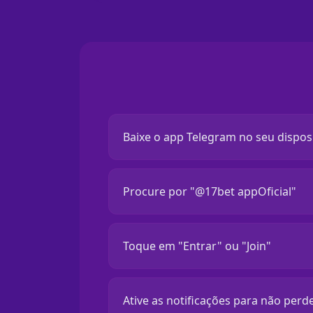
Baixe o app Telegram no seu disposi
Procure por "@17bet appOficial"
Toque em "Entrar" ou "Join"
Ative as notificações para não perd