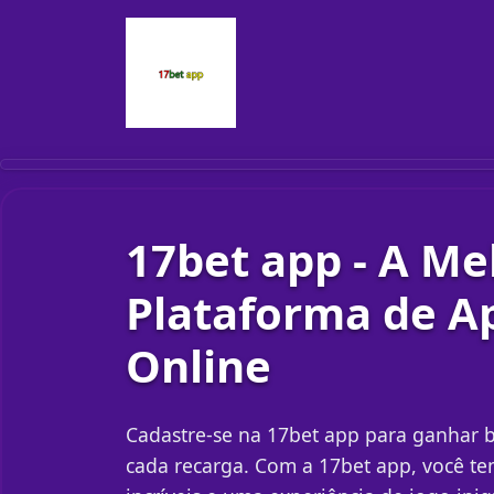
17bet app - A Me
Plataforma de A
Online
Cadastre-se na 17bet app para ganhar 
cada recarga. Com a 17bet app, você t