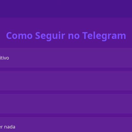
Como Seguir no Telegram
tivo
er nada