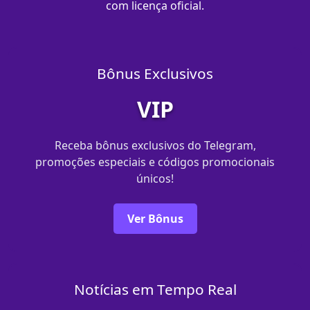
com licença oficial.
Bônus Exclusivos
VIP
Receba bônus exclusivos do Telegram,
promoções especiais e códigos promocionais
únicos!
Ver Bônus
Notícias em Tempo Real