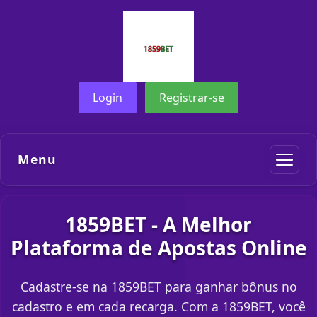
Login
Registrar-se
Menu
1859BET - A Melhor
Plataforma de Apostas Online
Cadastre-se na 1859BET para ganhar bônus no
cadastro e em cada recarga. Com a 1859BET, você