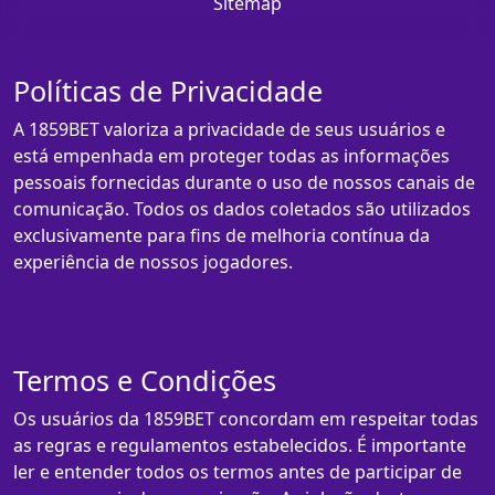
Sitemap
Políticas de Privacidade
A 1859BET valoriza a privacidade de seus usuários e
está empenhada em proteger todas as informações
pessoais fornecidas durante o uso de nossos canais de
comunicação. Todos os dados coletados são utilizados
exclusivamente para fins de melhoria contínua da
experiência de nossos jogadores.
Termos e Condições
Os usuários da 1859BET concordam em respeitar todas
as regras e regulamentos estabelecidos. É importante
ler e entender todos os termos antes de participar de