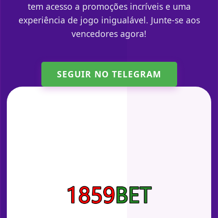
tem acesso a promoções incríveis e uma
experiência de jogo inigualável. Junte-se aos
vencedores agora!
SEGUIR NO TELEGRAM