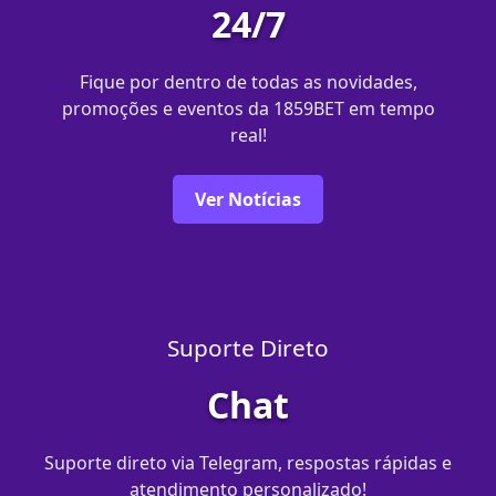
24/7
Fique por dentro de todas as novidades,
promoções e eventos da 1859BET em tempo
real!
Ver Notícias
Suporte Direto
Chat
Suporte direto via Telegram, respostas rápidas e
atendimento personalizado!