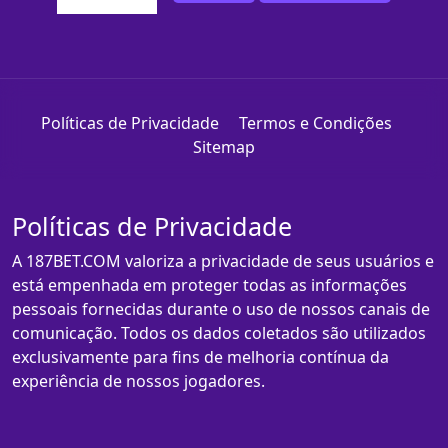
Políticas de Privacidade
Termos e Condições
Sitemap
Políticas de Privacidade
A 187BET.COM valoriza a privacidade de seus usuários e
está empenhada em proteger todas as informações
pessoais fornecidas durante o uso de nossos canais de
comunicação. Todos os dados coletados são utilizados
exclusivamente para fins de melhoria contínua da
experiência de nossos jogadores.