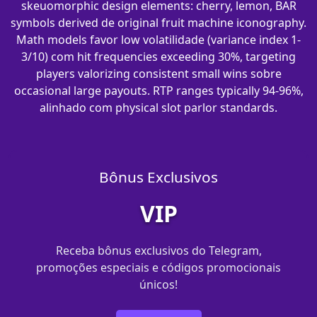
skeuomorphic design elements: cherry, lemon, BAR
symbols derived de original fruit machine iconography.
Math models favor low volatilidade (variance index 1-
3/10) com hit frequencies exceeding 30%, targeting
players valorizing consistent small wins sobre
occasional large payouts. RTP ranges typically 94-96%,
alinhado com physical slot parlor standards.
Bônus Exclusivos
VIP
Receba bônus exclusivos do Telegram,
promoções especiais e códigos promocionais
únicos!