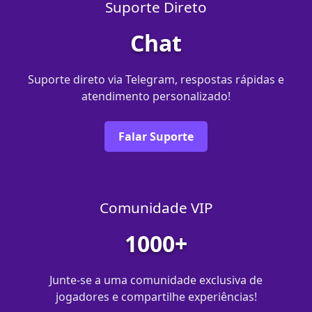
Suporte Direto
Chat
Suporte direto via Telegram, respostas rápidas e
atendimento personalizado!
Falar Suporte
Comunidade VIP
1000+
Junte-se a uma comunidade exclusiva de
jogadores e compartilhe experiências!