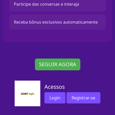
Participe das conversas e interaja
Receba bônus exclusivos automaticamente
SEGUIR AGORA
Acessos
Login
Registrar-se