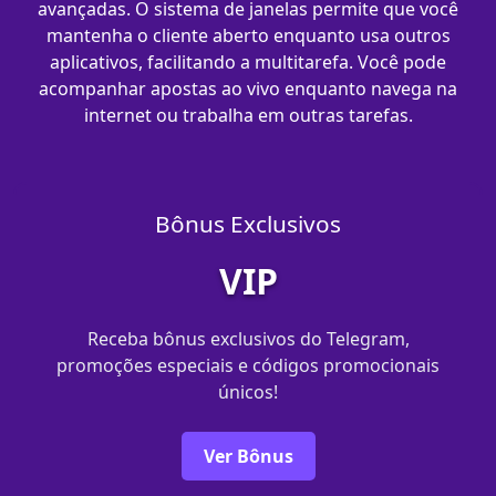
avançadas. O sistema de janelas permite que você
mantenha o cliente aberto enquanto usa outros
aplicativos, facilitando a multitarefa. Você pode
acompanhar apostas ao vivo enquanto navega na
internet ou trabalha em outras tarefas.
Bônus Exclusivos
VIP
Receba bônus exclusivos do Telegram,
promoções especiais e códigos promocionais
únicos!
Ver Bônus