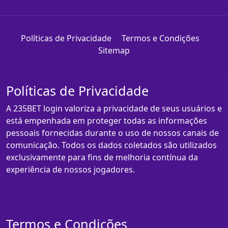
Políticas de Privacidade
Termos e Condições
Sitemap
Políticas de Privacidade
A 235BET login valoriza a privacidade de seus usuários e
está empenhada em proteger todas as informações
pessoais fornecidas durante o uso de nossos canais de
comunicação. Todos os dados coletados são utilizados
exclusivamente para fins de melhoria contínua da
experiência de nossos jogadores.
Termos e Condições