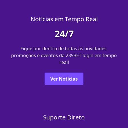
Notícias em Tempo Real
24/7
Fique por dentro de todas as novidades,
promoções e eventos da 235BET login em tempo
real!
Ver Notícias
Suporte Direto