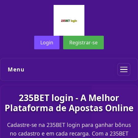
Login
Registrar-se
Menu
235BET login - A Melhor
Plataforma de Apostas Online
Cadastre-se na 235BET login para ganhar bônus
no cadastro e em cada recarga. Com a 235BET