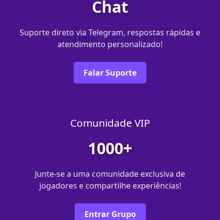
Chat
Suporte direto via Telegram, respostas rápidas e
atendimento personalizado!
Falar Suporte
Comunidade VIP
1000+
Junte-se a uma comunidade exclusiva de
jogadores e compartilhe experiências!
Entrar Grupo