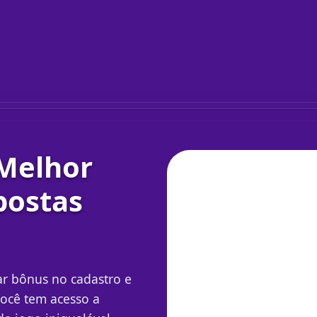
 Melhor
postas
ar bônus no cadastro e
você tem acesso a