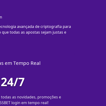
am
ecnologia avançada de criptografia para
o que todas as apostas sejam justas e
as em Tempo Real
24/7
e todas as novidades, promoções e
55BET login em tempo real!