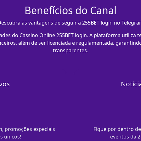
Benefícios do Canal
escubra as vantagens de seguir a 255BET login no Telegr
des do Cassino Online 255BET login. A plataforma utiliza t
ceiros, além de ser licenciada e regulamentada, garantind
transparentes.
vos
Notíci
m, promoções especiais
Fique por dentro d
s únicos!
eventos da 2