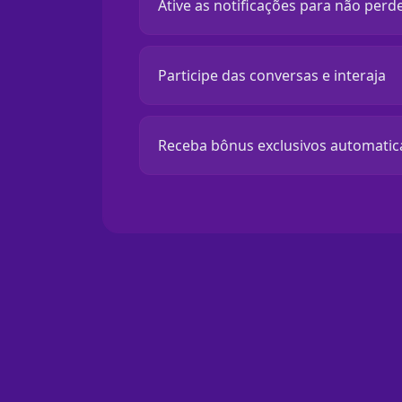
Ative as notificações para não perd
Participe das conversas e interaja
Receba bônus exclusivos automati