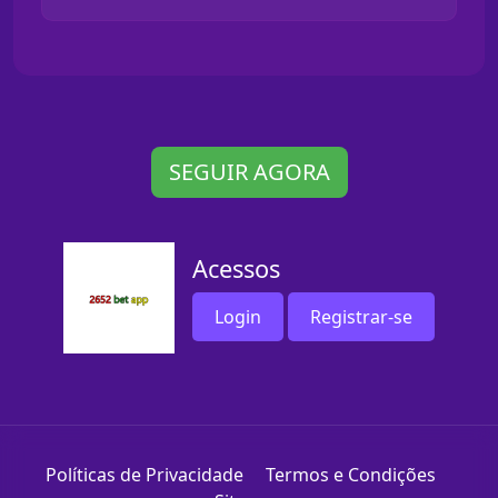
SEGUIR AGORA
Acessos
Login
Registrar-se
Políticas de Privacidade
Termos e Condições