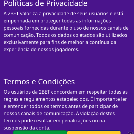
Políticas de Privacidade
A 2BET valoriza a privacidade de seus usuários e está
empenhada em proteger todas as informações
pessoais fornecidas durante o uso de nossos canais de
comunicação. Todos os dados coletados são utilizados
exclusivamente para fins de melhoria contínua da
experiência de nossos jogadores.
Termos e Condições
Os usuários da 2BET concordam em respeitar todas as
regras e regulamentos estabelecidos. É importante ler
e entender todos os termos antes de participar de
nossos canais de comunicação. A violação destes
termos pode resultar em penalizações ou na
suspensão da conta.