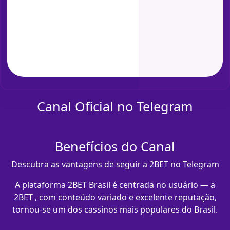
Canal Oficial no Telegram
Benefícios do Canal
Descubra as vantagens de seguir a 2BET no Telegram
A plataforma 2BET Brasil é centrada no usuário — a
2BET , com conteúdo variado e excelente reputação,
tornou-se um dos cassinos mais populares do Brasil.