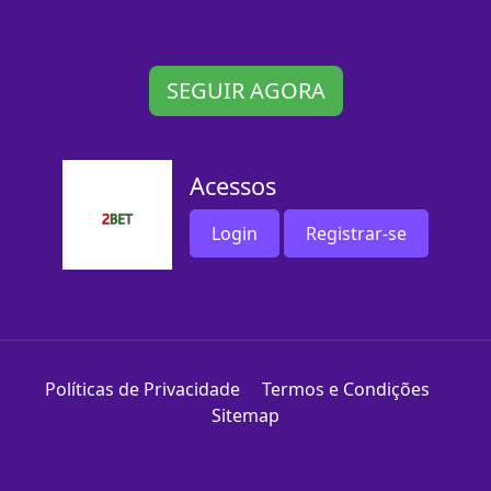
SEGUIR AGORA
Acessos
Login
Registrar-se
Políticas de Privacidade
Termos e Condições
Sitemap