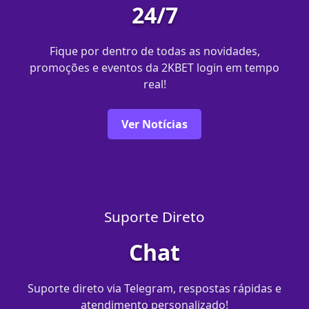
24/7
Fique por dentro de todas as novidades,
promoções e eventos da 2KBET login em tempo
real!
Ver Notícias
Suporte Direto
Chat
Suporte direto via Telegram, respostas rápidas e
atendimento personalizado!