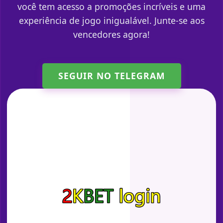
você tem acesso a promoções incríveis e uma
experiência de jogo inigualável. Junte-se aos
vencedores agora!
SEGUIR NO TELEGRAM