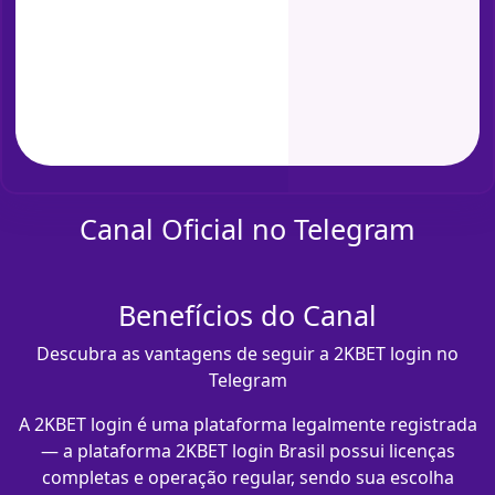
Canal Oficial no Telegram
Benefícios do Canal
Descubra as vantagens de seguir a 2KBET login no
Telegram
A 2KBET login é uma plataforma legalmente registrada
— a plataforma 2KBET login Brasil possui licenças
completas e operação regular, sendo sua escolha