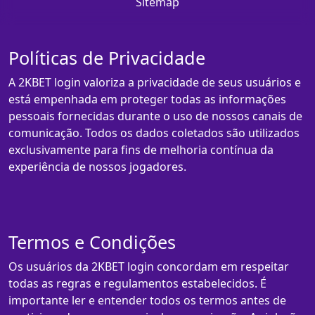
Sitemap
Políticas de Privacidade
A 2KBET login valoriza a privacidade de seus usuários e
está empenhada em proteger todas as informações
pessoais fornecidas durante o uso de nossos canais de
comunicação. Todos os dados coletados são utilizados
exclusivamente para fins de melhoria contínua da
experiência de nossos jogadores.
Termos e Condições
Os usuários da 2KBET login concordam em respeitar
todas as regras e regulamentos estabelecidos. É
importante ler e entender todos os termos antes de