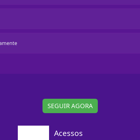
camente
SEGUIR AGORA
Acessos