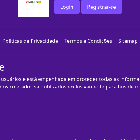
Login
Registrar-se
Políticas de Privacidade
Termos e Condições
Sitemap
de
s usuários e está empenhada em proteger todas as informa
os coletados são utilizados exclusivamente para fins de m