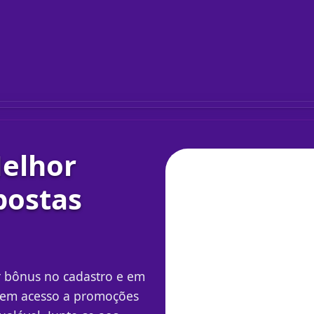
Melhor
postas
 bônus no cadastro e em
tem acesso a promoções