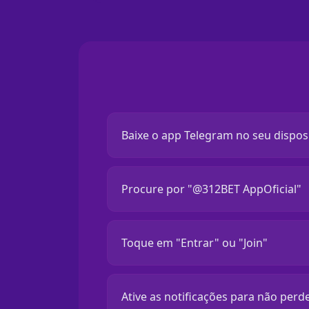
Baixe o app Telegram no seu disposi
Procure por "@312BET AppOficial"
Toque em "Entrar" ou "Join"
Ative as notificações para não perd