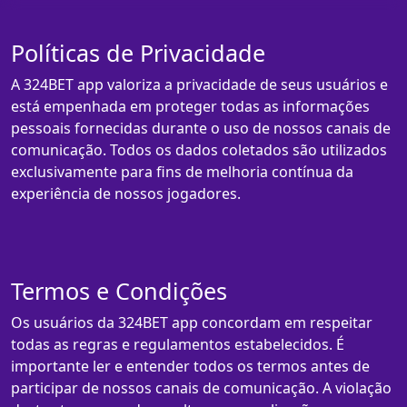
Políticas de Privacidade
A 324BET app valoriza a privacidade de seus usuários e
está empenhada em proteger todas as informações
pessoais fornecidas durante o uso de nossos canais de
comunicação. Todos os dados coletados são utilizados
exclusivamente para fins de melhoria contínua da
experiência de nossos jogadores.
Termos e Condições
Os usuários da 324BET app concordam em respeitar
todas as regras e regulamentos estabelecidos. É
importante ler e entender todos os termos antes de
participar de nossos canais de comunicação. A violação