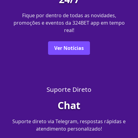
Fique por dentro de todas as novidades,
promoções e eventos da 324BET app em tempo
real!
Ver Notícias
Suporte Direto
Chat
Suporte direto via Telegram, respostas rápidas e
atendimento personalizado!