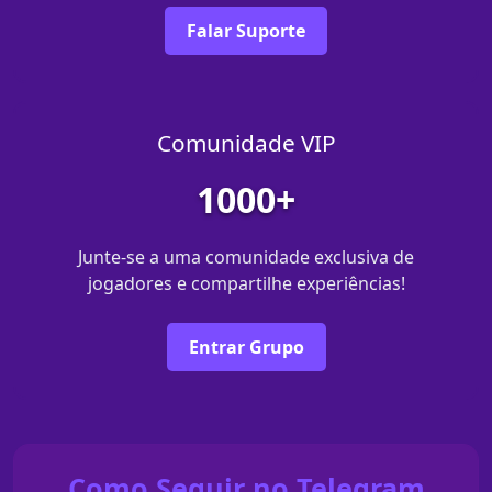
Falar Suporte
Comunidade VIP
1000+
Junte-se a uma comunidade exclusiva de
jogadores e compartilhe experiências!
Entrar Grupo
Como Seguir no Telegram