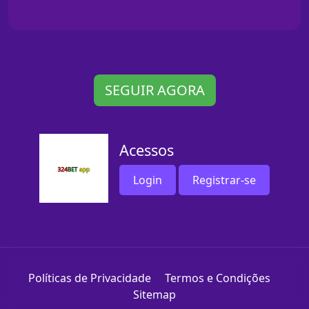
SEGUIR AGORA
Acessos
Login
Registrar-se
Políticas de Privacidade
Termos e Condições
Sitemap