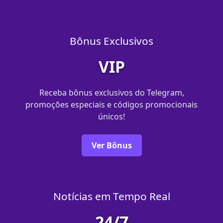
Bônus Exclusivos
VIP
Receba bônus exclusivos do Telegram,
promoções especiais e códigos promocionais
únicos!
Ver Bônus
Notícias em Tempo Real
24/7