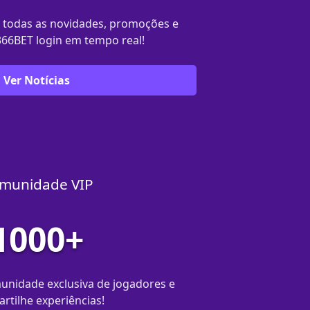
e todas as novidades, promoções e
366BET login em tempo real!
Ver Notícias
munidade VIP
1000+
unidade exclusiva de jogadores e
rtilhe experiências!