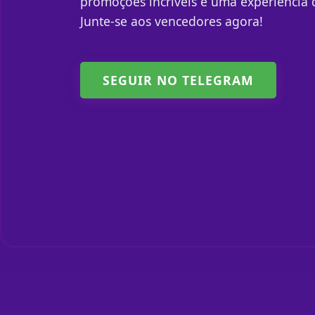
promoções incríveis e uma experiência d
Junte-se aos vencedores agora!
SEGUIR NO TELEGRAM