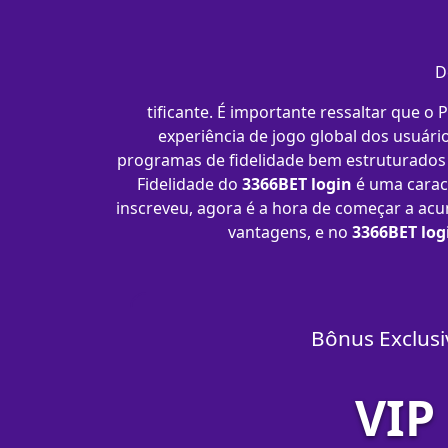
D
tificante. É importante ressaltar que o
experiência de jogo global dos usuár
programas de fidelidade bem estruturados 
Fidelidade do
3366BET login
é uma caract
inscreveu, agora é a hora de começar a acu
vantagens, e no
3366BET log
Bônus Exclusi
VIP