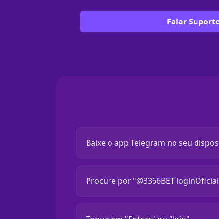
Falar Suport
Baixe o app Telegram no seu disposi
Procure por "@3366BET loginOficial