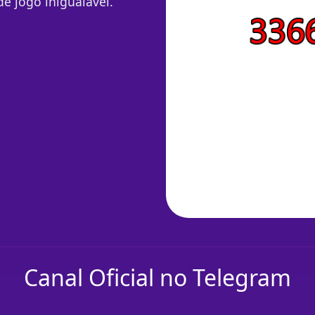
e jogo inigualável.
Canal Oficial no Telegram