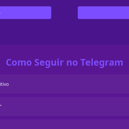
e
Como Seguir no Telegram
tivo
"