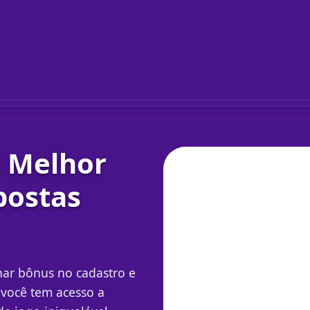
A Melhor
postas
har bônus no cadastro e
 você tem acesso a