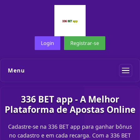
Login
Registrar-se
Menu
336 BET app - A Melhor
Plataforma de Apostas Online
Cadastre-se na 336 BET app para ganhar bônus
no cadastro e em cada recarga. Com a 336 BET