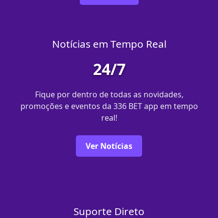
Notícias em Tempo Real
24/7
Fique por dentro de todas as novidades,
promoções e eventos da 336 BET app em tempo
real!
Ver Notícias
Suporte Direto