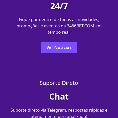
24/7
Fique por dentro de todas as novidades,
promoções e eventos da 3466BET.COM em
tempo real!
Ver Notícias
Suporte Direto
Chat
Suporte direto via Telegram, respostas rápidas e
atendimento personalizado!