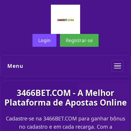
Login
Registrar-se
Menu
3466BET.COM - A Melhor
Plataforma de Apostas Online
Cadastre-se na 3466BET.COM para ganhar bônus
no cadastro e em cada recarga. Com a