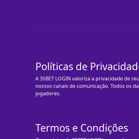
Políticas de Privacida
A 35BET LOGIN valoriza a privacidade de s
nossos canais de comunicação. Todos os dad
jogadores.
Termos e Condições