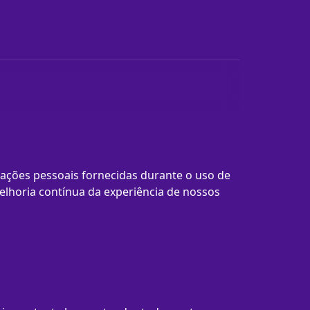
ações pessoais fornecidas durante o uso de
elhoria contínua da experiência de nossos