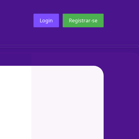
Login
Registrar-se