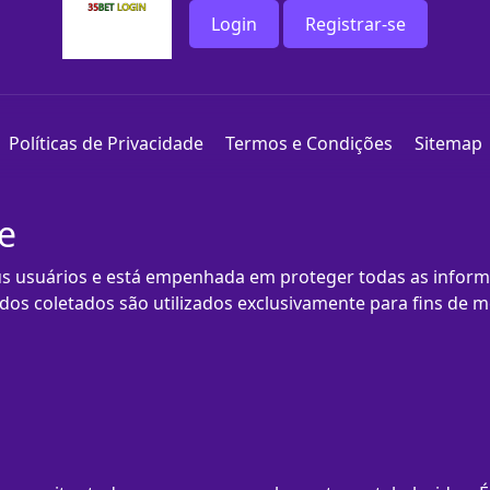
Login
Registrar-se
Políticas de Privacidade
Termos e Condições
Sitemap
de
eus usuários e está empenhada em proteger todas as inform
os coletados são utilizados exclusivamente para fins de m