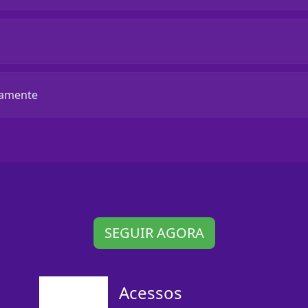
camente
SEGUIR AGORA
Acessos