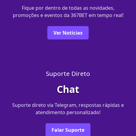
Fique por dentro de todas as novidades,
promoções e eventos da 367BET em tempo real!
Ver Notícias
Suporte Direto
Chat
Suporte direto via Telegram, respostas rápidas e
atendimento personalizado!
Falar Suporte