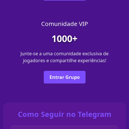
Comunidade VIP
1000+
Junte-se a uma comunidade exclusiva de
jogadores e compartilhe experiências!
Entrar Grupo
Como Seguir no Telegram