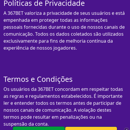
Políticas de Privacidade
A 367BET valoriza a privacidade de seus usuários e está
empenhada em proteger todas as informações
pessoais fornecidas durante o uso de nossos canais de
comunicação. Todos os dados coletados são utilizados
exclusivamente para fins de melhoria contínua da
experiência de nossos jogadores.
Termos e Condições
Os usuários da 367BET concordam em respeitar todas
as regras e regulamentos estabelecidos. É importante
ler e entender todos os termos antes de participar de
nossos canais de comunicação. A violação destes
termos pode resultar em penalizações ou na
suspensão da conta.