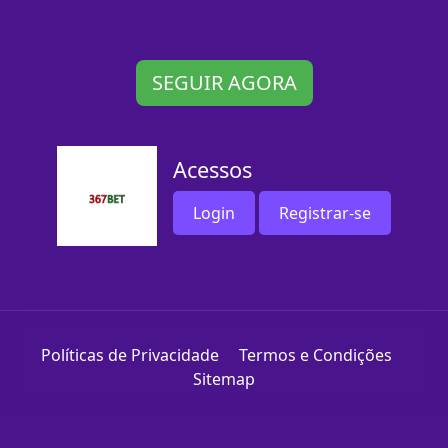
SEGUIR AGORA
Acessos
Login
Registrar-se
Políticas de Privacidade
Termos e Condições
Sitemap