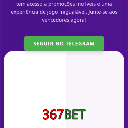
tem acesso a promoções incríveis e uma
experiência de jogo inigualável. Junte-se aos
vencedores agora!
SEGUIR NO TELEGRAM