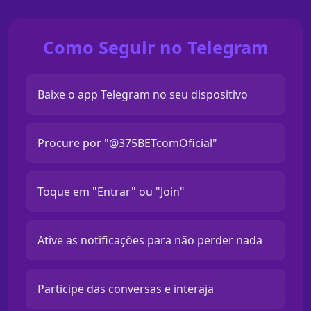
Como Seguir no Telegram
Baixe o app Telegram no seu dispositivo
Procure por "@375BETcomOficial"
Toque em "Entrar" ou "Join"
Ative as notificações para não perder nada
Participe das conversas e interaja