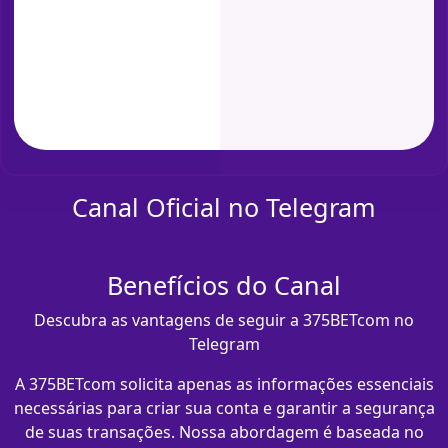
Canal Oficial no Telegram
Benefícios do Canal
Descubra as vantagens de seguir a 375BETcom no
Telegram
A 375BETcom solicita apenas as informações essenciais
necessárias para criar sua conta e garantir a segurança
de suas transações. Nossa abordagem é baseada no