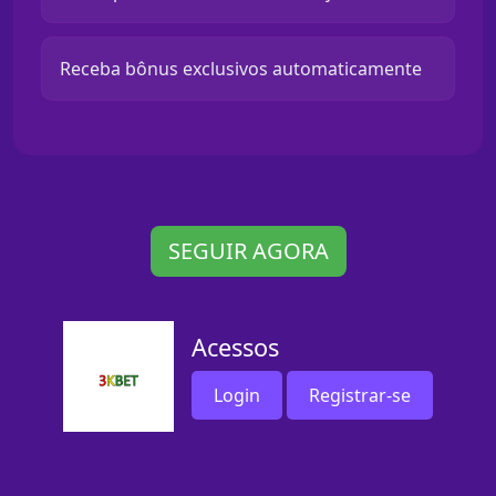
Receba bônus exclusivos automaticamente
SEGUIR AGORA
Acessos
Login
Registrar-se