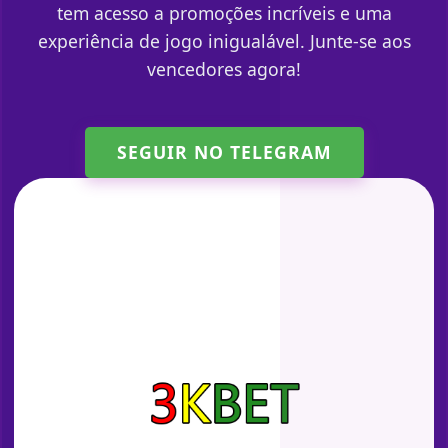
tem acesso a promoções incríveis e uma
experiência de jogo inigualável. Junte-se aos
vencedores agora!
SEGUIR NO TELEGRAM