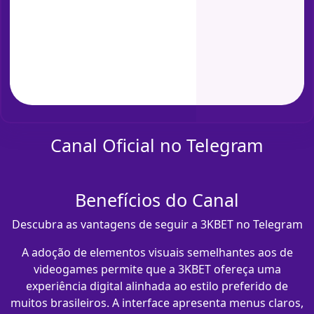
Canal Oficial no Telegram
Benefícios do Canal
Descubra as vantagens de seguir a 3KBET no Telegram
A adoção de elementos visuais semelhantes aos de
videogames permite que a 3KBET ofereça uma
experiência digital alinhada ao estilo preferido de
muitos brasileiros. A interface apresenta menus claros,