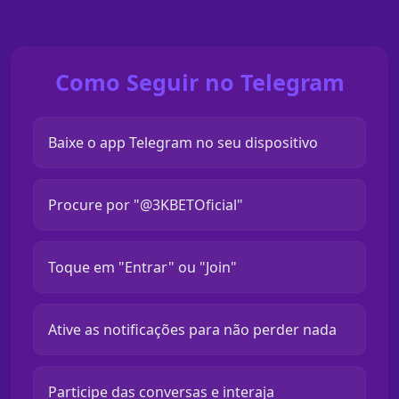
Como Seguir no Telegram
Baixe o app Telegram no seu dispositivo
Procure por "@3KBETOficial"
Toque em "Entrar" ou "Join"
Ative as notificações para não perder nada
Participe das conversas e interaja