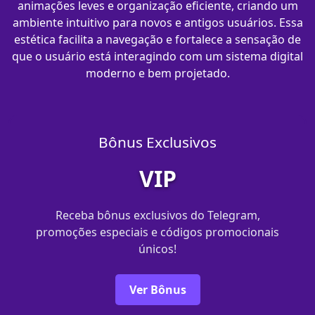
animações leves e organização eficiente, criando um
ambiente intuitivo para novos e antigos usuários. Essa
estética facilita a navegação e fortalece a sensação de
que o usuário está interagindo com um sistema digital
moderno e bem projetado.
Bônus Exclusivos
VIP
Receba bônus exclusivos do Telegram,
promoções especiais e códigos promocionais
únicos!
Ver Bônus