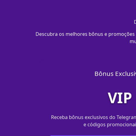
Descubra os melhores bônus e promoções 
mu
Bônus Exclusi
VIP
Receba bônus exclusivos do Telegra
e códigos promocionai