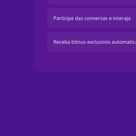
Participe das conversas e interaja
Receba bônus exclusivos automati