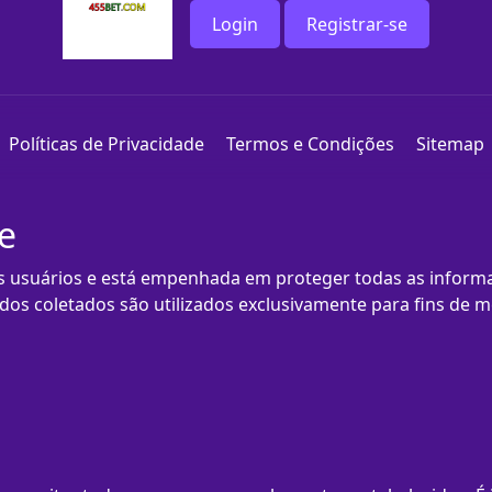
Login
Registrar-se
Políticas de Privacidade
Termos e Condições
Sitemap
de
us usuários e está empenhada em proteger todas as inform
os coletados são utilizados exclusivamente para fins de m