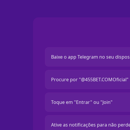
Baixe o app Telegram no seu disposi
Procure por "@455BET.COMOficial"
Toque em "Entrar" ou "Join"
Ative as notificações para não perd