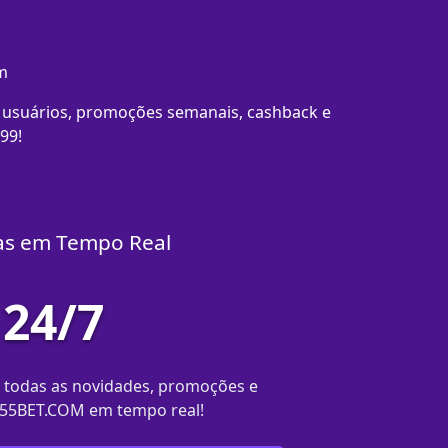
m
usuários, promoções semanais, cashback e
99!
as em Tempo Real
24/7
e todas as novidades, promoções e
455BET.COM em tempo real!