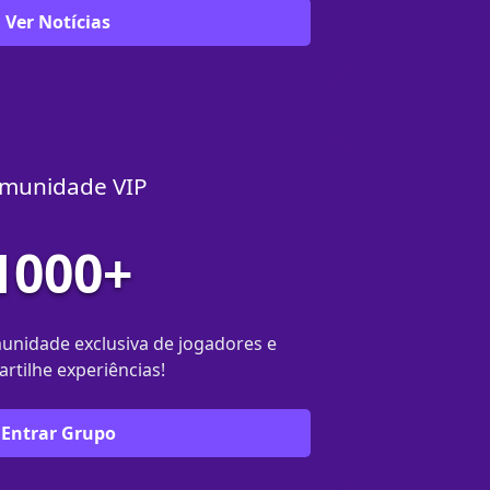
Ver Notícias
munidade VIP
1000+
unidade exclusiva de jogadores e
rtilhe experiências!
Entrar Grupo