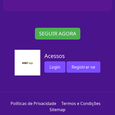
SEGUIR AGORA
Acessos
Login
Registrar-se
Políticas de Privacidade
Termos e Condições
Sitemap