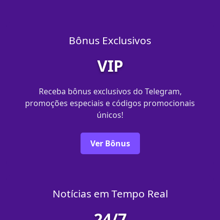
Bônus Exclusivos
VIP
Receba bônus exclusivos do Telegram,
promoções especiais e códigos promocionais
únicos!
Ver Bônus
Notícias em Tempo Real
24/7