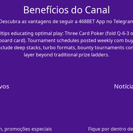
Benefícios do Canal
Descubra as vantagens de seguir a 468BET App no Telegra
oltips educating optimal play: Three Card Poker (fold Q-6-3 o
board card). Tournament schedules posted weekly com buy-
 include deep stacks, turbo formats, bounty tournaments co
layer beyond traditional prize ladders.
vos
Notíci
m, promoções especiais
Fique por dentro d