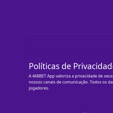
Políticas de Privacida
A 468BET App valoriza a privacidade de seu
nossos canais de comunicação. Todos os dad
jogadores.