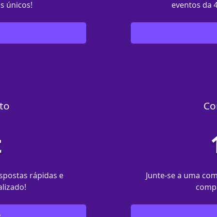
s únicos!
eventos da 
to
Co
t
espostas rápidas e
Junte-se a uma com
lizado!
compa
e