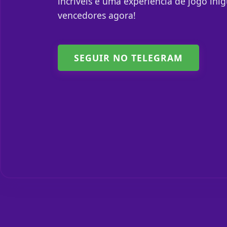
incríveis e uma experiência de jogo inig
vencedores agora!
SEGUIR NO TELEGRAM