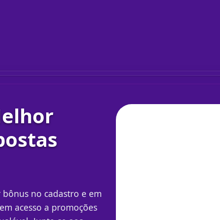
Melhor
postas
 bônus no cadastro e em
tem acesso a promoções