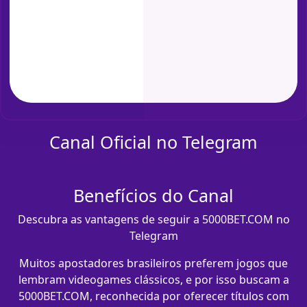
Canal Oficial no Telegram
Benefícios do Canal
Descubra as vantagens de seguir a 5000BET.COM no
Telegram
Muitos apostadores brasileiros preferem jogos que
lembram videogames clássicos, e por isso buscam a
5000BET.COM, reconhecida por oferecer títulos com