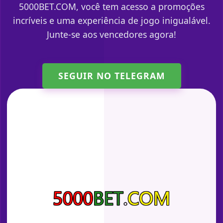
5000BET.COM, você tem acesso a promoções
incríveis e uma experiência de jogo inigualável.
Junte-se aos vencedores agora!
SEGUIR NO TELEGRAM