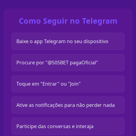
Como Seguir no Telegram
Baixe o app Telegram no seu dispositivo
Procure por "@505BET pagaOficial"
Toque em "Entrar" ou "Join"
Ative as notificações para não perder nada
Participe das conversas e interaja