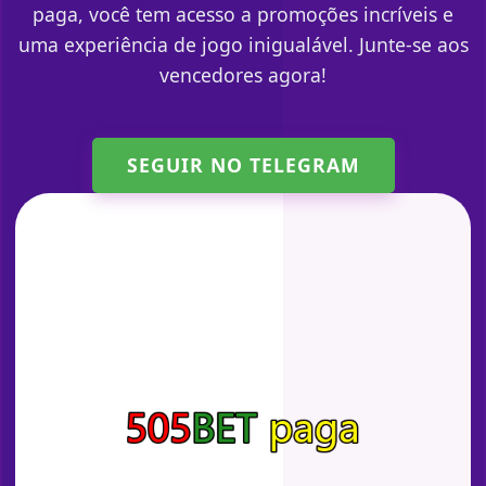
paga, você tem acesso a promoções incríveis e
uma experiência de jogo inigualável. Junte-se aos
vencedores agora!
SEGUIR NO TELEGRAM