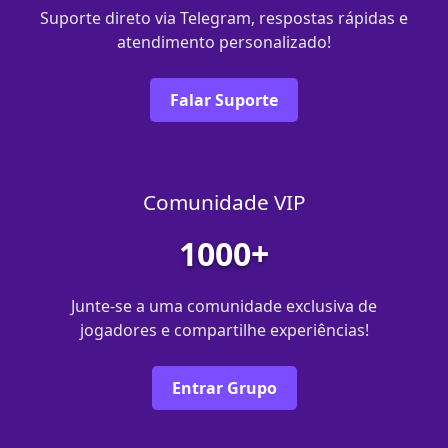
Suporte direto via Telegram, respostas rápidas e
atendimento personalizado!
Falar Suporte
Comunidade VIP
1000+
Junte-se a uma comunidade exclusiva de
jogadores e compartilhe experiências!
Entrar Grupo