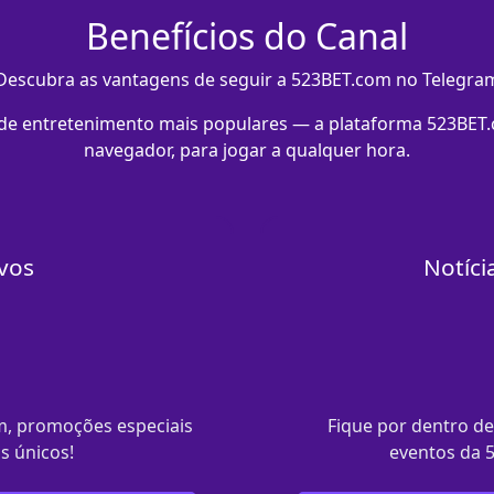
Benefícios do Canal
Descubra as vantagens de seguir a 523BET.com no Telegra
e entretenimento mais populares — a plataforma 523BET.co
navegador, para jogar a qualquer hora.
vos
Notíci
m, promoções especiais
Fique por dentro d
s únicos!
eventos da 