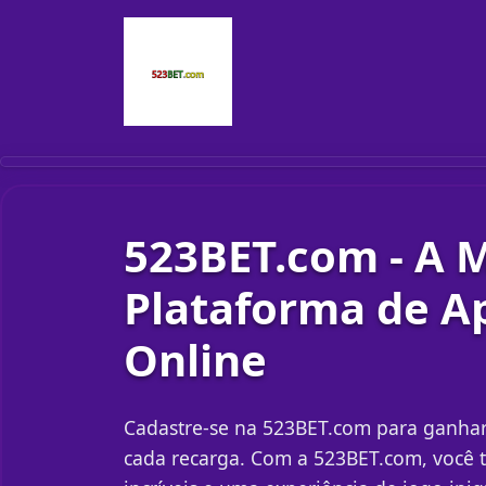
523BET.com - A 
Plataforma de A
Online
Cadastre-se na 523BET.com para ganha
cada recarga. Com a 523BET.com, você