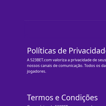
Políticas de Privacida
A 523BET.com valoriza a privacidade de se
nossos canais de comunicação. Todos os dad
jogadores.
Termos e Condições