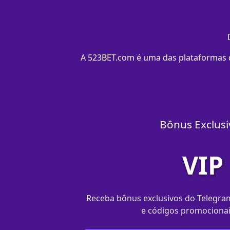
A 523BET.com é uma das plataformas d
Bônus Exclusi
VIP
Receba bônus exclusivos do Telegra
e códigos promocionai