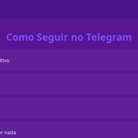
Como Seguir no Telegram
tivo
er nada