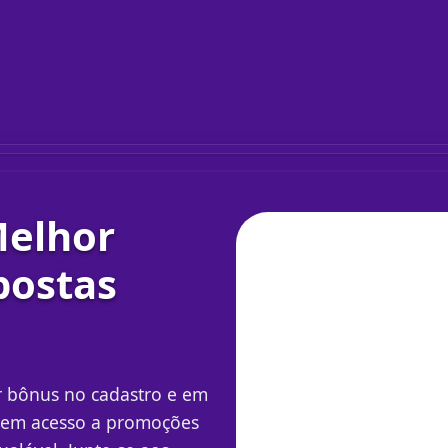
Melhor
postas
r bônus no cadastro e em
 tem acesso a promoções