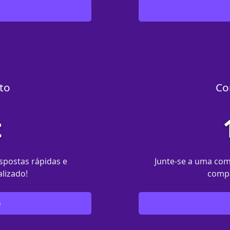
to
Co
t
espostas rápidas e
Junte-se a uma com
lizado!
compa
e