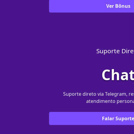
Ver Bônus
Suporte Dire
Cha
Suporte direto via Telegram, r
atendimento persona
Falar Suport