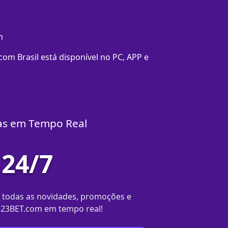
m
m Brasil está disponível no PC, APP e
as em Tempo Real
24/7
e todas as novidades, promoções e
523BET.com em tempo real!