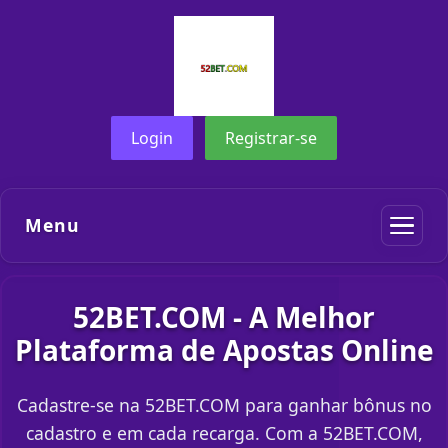
Login
Registrar-se
Menu
52BET.COM - A Melhor
Plataforma de Apostas Online
Cadastre-se na 52BET.COM para ganhar bônus no
cadastro e em cada recarga. Com a 52BET.COM,