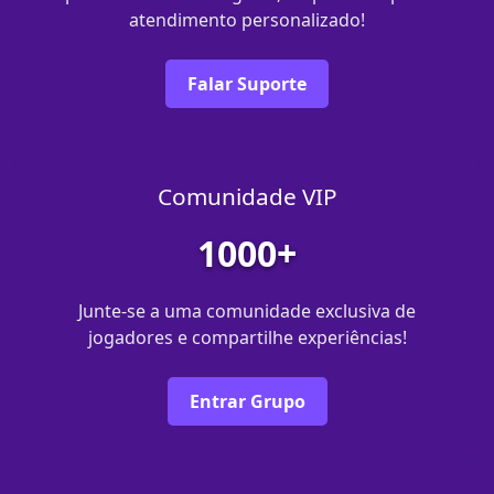
atendimento personalizado!
Falar Suporte
Comunidade VIP
1000+
Junte-se a uma comunidade exclusiva de
jogadores e compartilhe experiências!
Entrar Grupo