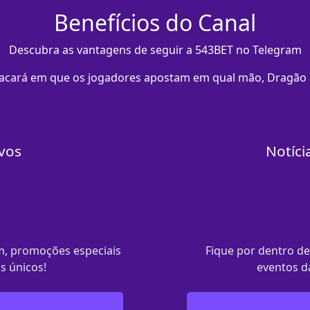
Benefícios do Canal
Descubra as vantagens de seguir a 543BET no Telegram
acará em que os jogadores apostam em qual mão, Dragão ou
vos
Notíci
m, promoções especiais
Fique por dentro d
s únicos!
eventos d