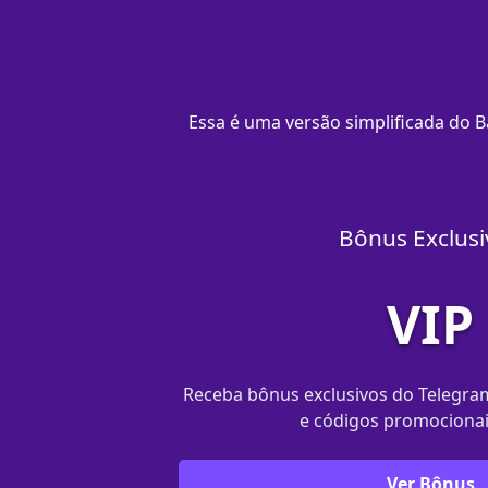
Essa é uma versão simplificada do B
Bônus Exclusi
VIP
Receba bônus exclusivos do Telegra
e códigos promocionai
Ver Bônus