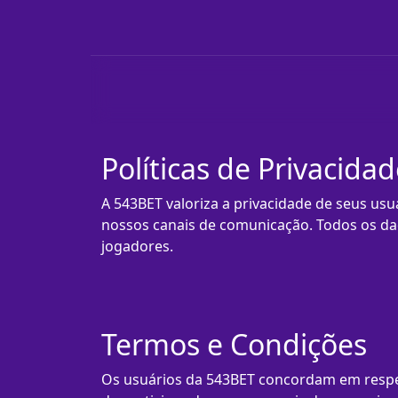
Políticas de Privacida
A 543BET valoriza a privacidade de seus us
nossos canais de comunicação. Todos os dad
jogadores.
Termos e Condições
Os usuários da 543BET concordam em respeit