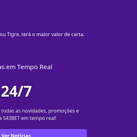
 Tigre, terá o maior valor de carta.
as em Tempo Real
24/7
e todas as novidades, promoções e
a 543BET em tempo real!
Ver Notícias