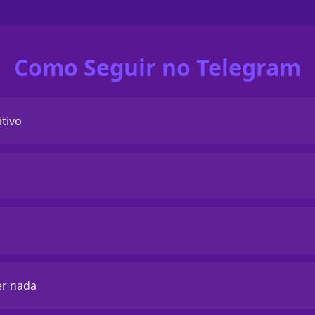
Como Seguir no Telegram
tivo
er nada