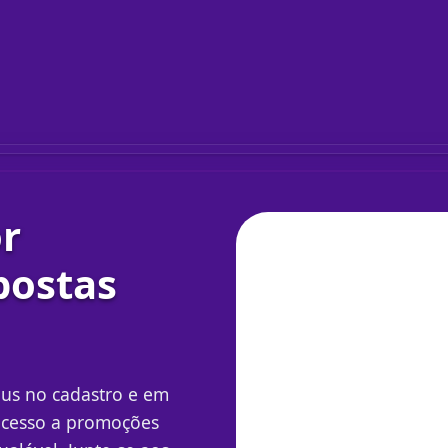
or
postas
us no cadastro e em
acesso a promoções