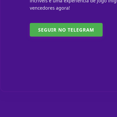
incríveis e uma experiência de jogo inig
vencedores agora!
SEGUIR NO TELEGRAM