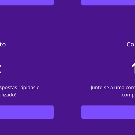
to
Co
t
espostas rápidas e
Junte-se a uma com
lizado!
compa
e