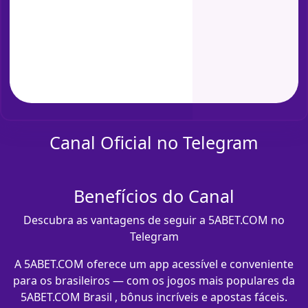
Canal Oficial no Telegram
Benefícios do Canal
Descubra as vantagens de seguir a 5ABET.COM no
Telegram
A 5ABET.COM oferece um app acessível e conveniente
para os brasileiros — com os jogos mais populares da
5ABET.COM Brasil , bônus incríveis e apostas fáceis.