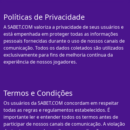
Políticas de Privacidade
A 5ABET.COM valoriza a privacidade de seus usuários e
está empenhada em proteger todas as informações
pessoais fornecidas durante o uso de nossos canais de
comunicação. Todos os dados coletados são utilizados
exclusivamente para fins de melhoria contínua da
experiência de nossos jogadores.
Termos e Condições
Os usuários da 5ABET.COM concordam em respeitar
todas as regras e regulamentos estabelecidos. É
importante ler e entender todos os termos antes de
participar de nossos canais de comunicação. A violação