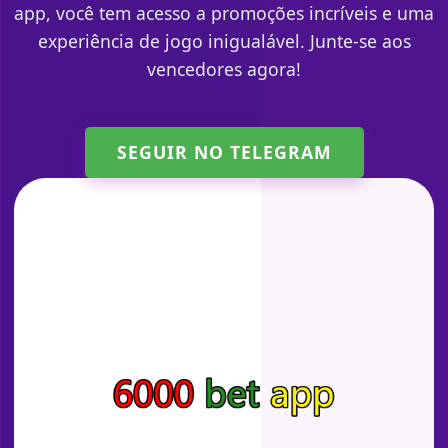
app, você tem acesso a promoções incríveis e uma
experiência de jogo inigualável. Junte-se aos
vencedores agora!
SEGUIR NO TELEGRAM