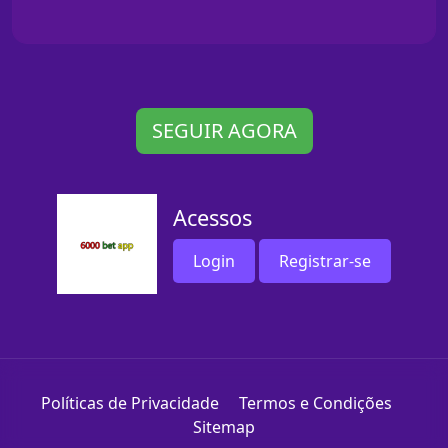
SEGUIR AGORA
Acessos
Login
Registrar-se
Políticas de Privacidade
Termos e Condições
Sitemap