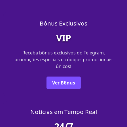
Bônus Exclusivos
VIP
Receba bônus exclusivos do Telegram,
promoções especiais e códigos promocionais
únicos!
Ver Bônus
Notícias em Tempo Real
24/7