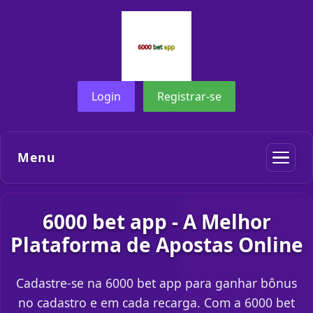
Login
Registrar-se
Menu
6000 bet app - A Melhor
Plataforma de Apostas Online
Cadastre-se na 6000 bet app para ganhar bônus
no cadastro e em cada recarga. Com a 6000 bet