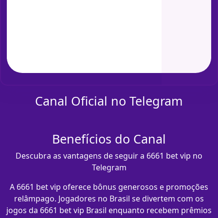
Canal Oficial no Telegram
Benefícios do Canal
Descubra as vantagens de seguir a 6661 bet vip no
Telegram
A 6661 bet vip oferece bônus generosos e promoções
relâmpago. Jogadores no Brasil se divertem com os
jogos da 6661 bet vip Brasil enquanto recebem prêmios