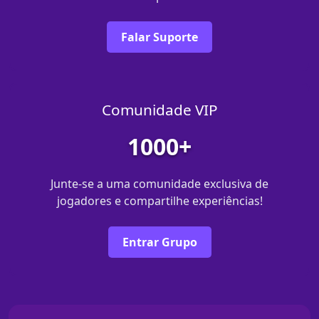
Falar Suporte
Comunidade VIP
1000+
Junte-se a uma comunidade exclusiva de
jogadores e compartilhe experiências!
Entrar Grupo