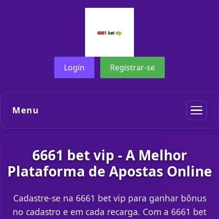
Login
Registrar-se
Menu
6661 bet vip - A Melhor
Plataforma de Apostas Online
Cadastre-se na 6661 bet vip para ganhar bônus
no cadastro e em cada recarga. Com a 6661 bet