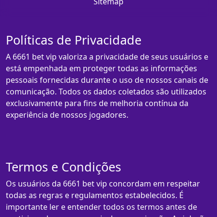
Sitemap
Políticas de Privacidade
A 6661 bet vip valoriza a privacidade de seus usuários e
está empenhada em proteger todas as informações
pessoais fornecidas durante o uso de nossos canais de
comunicação. Todos os dados coletados são utilizados
exclusivamente para fins de melhoria contínua da
experiência de nossos jogadores.
Termos e Condições
Os usuários da 6661 bet vip concordam em respeitar
todas as regras e regulamentos estabelecidos. É
importante ler e entender todos os termos antes de