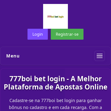
Login
Registrar-se
Menu
777boi bet login - A Melhor
Plataforma de Apostas Online
Cadastre-se na 777boi bet login para ganhar
bônus no cadastro e em cada recarga. Com a