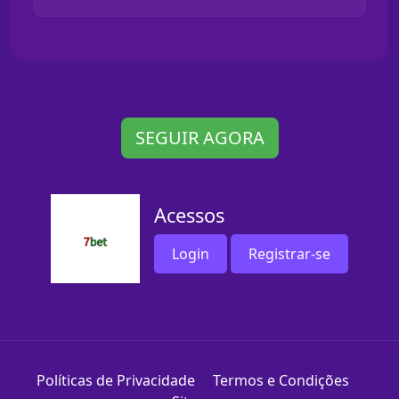
SEGUIR AGORA
Acessos
Login
Registrar-se
Políticas de Privacidade
Termos e Condições