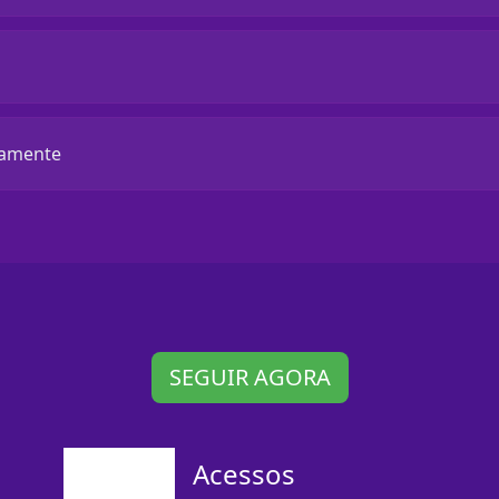
camente
SEGUIR AGORA
Acessos