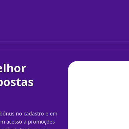
elhor
postas
 bônus no cadastro e em
tem acesso a promoções