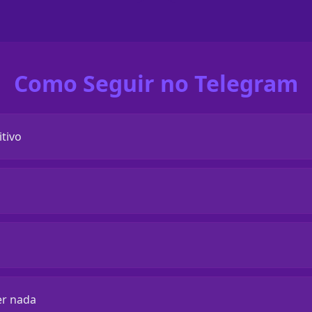
Como Seguir no Telegram
tivo
er nada