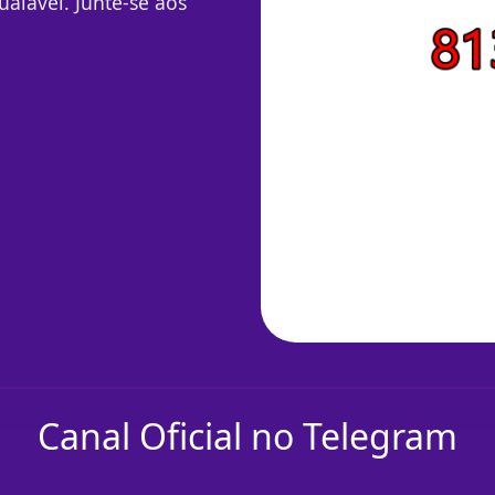
ualável. Junte-se aos
Canal Oficial no Telegram