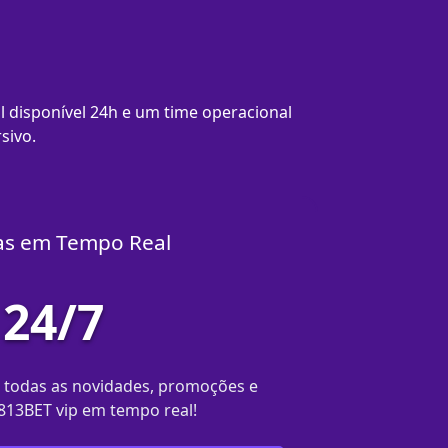
m
l disponível 24h e um time operacional
sivo.
as em Tempo Real
24/7
e todas as novidades, promoções e
813BET vip em tempo real!