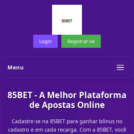
Login
Registrar-se
Menu
85BET - A Melhor Plataforma
de Apostas Online
Cadastre-se na 85BET para ganhar bônus no
cadastro e em cada recarga. Com a 85BET, você