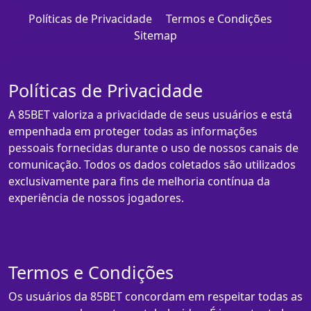
Políticas de Privacidade
Termos e Condições
Sitemap
Políticas de Privacidade
A 85BET valoriza a privacidade de seus usuários e está
empenhada em proteger todas as informações
pessoais fornecidas durante o uso de nossos canais de
comunicação. Todos os dados coletados são utilizados
exclusivamente para fins de melhoria contínua da
experiência de nossos jogadores.
Termos e Condições
Os usuários da 85BET concordam em respeitar todas as