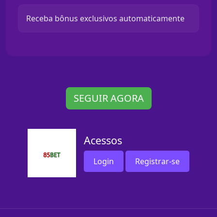
Receba bônus exclusivos automaticamente
SEGUIR AGORA
Acessos
Login
Registrar-se