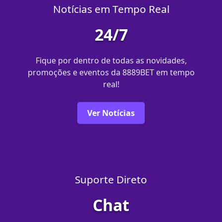
Notícias em Tempo Real
24/7
Fique por dentro de todas as novidades,
promoções e eventos da 8889BET em tempo
real!
Ver Notícias
Suporte Direto
Chat