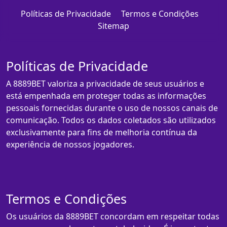
Políticas de Privacidade
Termos e Condições
Sitemap
Políticas de Privacidade
A 8889BET valoriza a privacidade de seus usuários e
está empenhada em proteger todas as informações
pessoais fornecidas durante o uso de nossos canais de
comunicação. Todos os dados coletados são utilizados
exclusivamente para fins de melhoria contínua da
experiência de nossos jogadores.
Termos e Condições
Os usuários da 8889BET concordam em respeitar todas