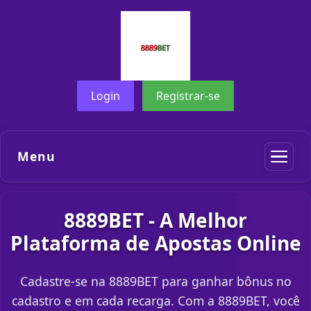
Login
Registrar-se
Menu
8889BET - A Melhor
Plataforma de Apostas Online
Cadastre-se na 8889BET para ganhar bônus no
cadastro e em cada recarga. Com a 8889BET, você