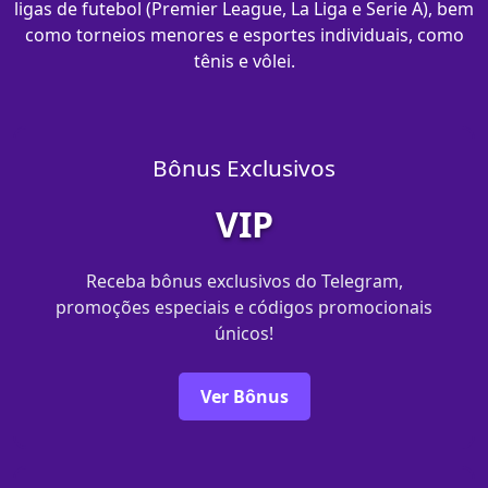
ligas de futebol (Premier League, La Liga e Serie A), bem
como torneios menores e esportes individuais, como
tênis e vôlei.
Bônus Exclusivos
VIP
Receba bônus exclusivos do Telegram,
promoções especiais e códigos promocionais
únicos!
Ver Bônus