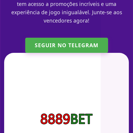
tem acesso a promoções incríveis e uma
experiência de jogo inigualável. Junte-se aos
vencedores agora!
SEGUIR NO TELEGRAM