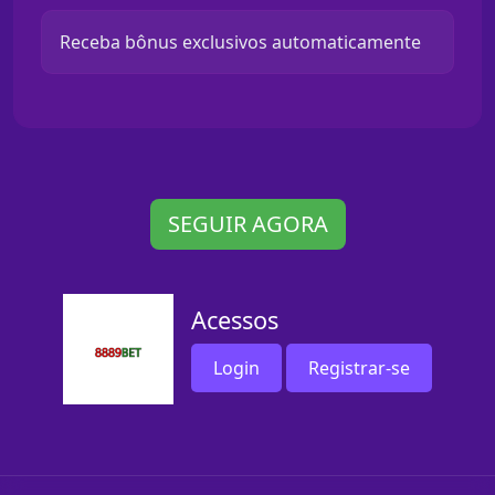
Receba bônus exclusivos automaticamente
SEGUIR AGORA
Acessos
Login
Registrar-se