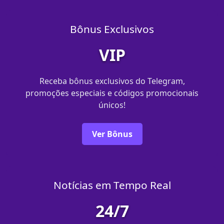
Bônus Exclusivos
VIP
Receba bônus exclusivos do Telegram,
promoções especiais e códigos promocionais
únicos!
Ver Bônus
Notícias em Tempo Real
24/7