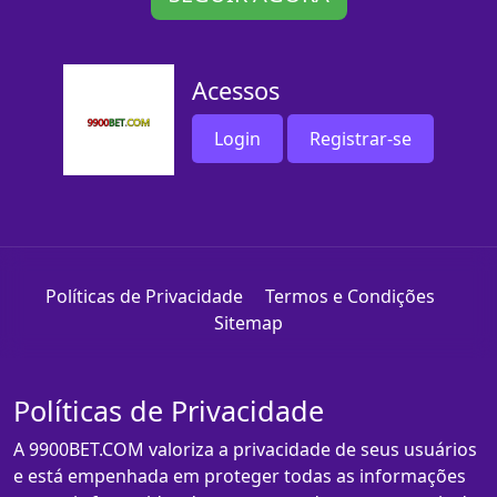
Acessos
Login
Registrar-se
Políticas de Privacidade
Termos e Condições
Sitemap
Políticas de Privacidade
A 9900BET.COM valoriza a privacidade de seus usuários
e está empenhada em proteger todas as informações