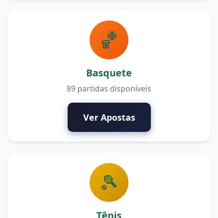
🏀
Basquete
89 partidas disponíveis
Ver Apostas
🎾
Tênis