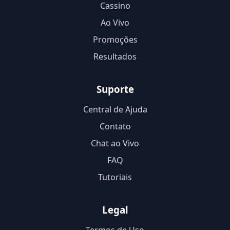
Cassino
Ao Vivo
Promoções
Resultados
Suporte
Central de Ajuda
Contato
Chat ao Vivo
FAQ
Tutoriais
Legal