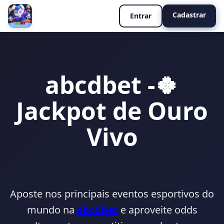
Cadastrar
Entrar
abcdbet -🍀
Jackpot de Ouro
Vivo
Aposte nos principais eventos esportivos do
mundo na
abcdbet
e aproveite odds