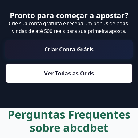
Pronto para começar a apostar?
Crie sua conta gratuita e receba um bônus de boas-
vindas de até 500 reais para sua primeira aposta.
Criar Conta Grátis
Ver Todas as Odds
Perguntas Frequentes
sobre abcdbet