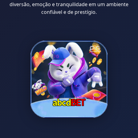
diversão, emoção e tranquilidade em um ambiente
confiável e de prestígio.