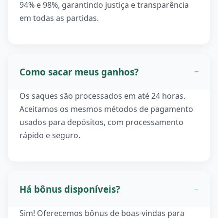
94% e 98%, garantindo justiça e transparência
em todas as partidas.
Como sacar meus ganhos?
−
Os saques são processados em até 24 horas.
Aceitamos os mesmos métodos de pagamento
usados para depósitos, com processamento
rápido e seguro.
Há bônus disponíveis?
−
Sim! Oferecemos bônus de boas-vindas para