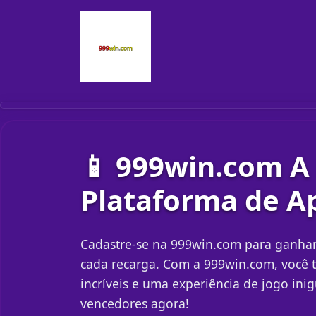
📱 999win.com A
Plataforma de A
Cadastre-se na 999win.com para ganha
cada recarga. Com a 999win.com, você
incríveis e uma experiência de jogo inig
vencedores agora!