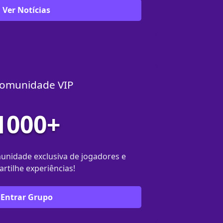
Ver Notícias
Comunidade VIP
1000+
unidade exclusiva de jogadores e
rtilhe experiências!
Entrar Grupo