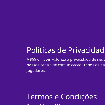
Políticas de Privacida
A 999win.com valoriza a privacidade de se
nossos canais de comunicação. Todos os dad
jogadores.
Termos e Condições