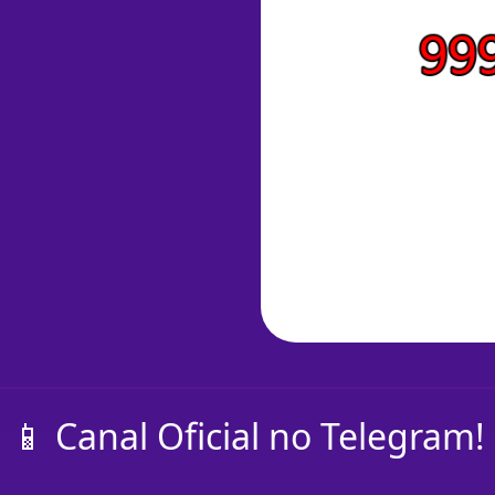
📱 Canal Oficial no Telegram!