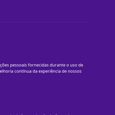
ções pessoais fornecidas durante o uso de
elhoria contínua da experiência de nossos