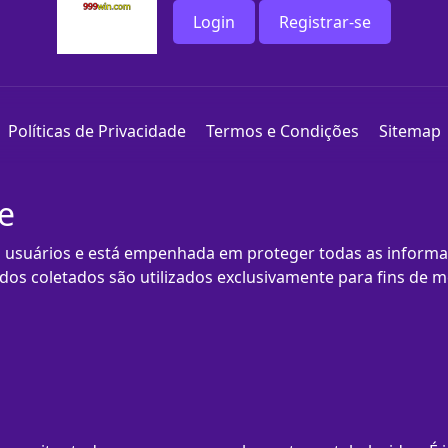
Login
Registrar-se
Políticas de Privacidade
Termos e Condições
Sitemap
de
us usuários e está empenhada em proteger todas as informa
os coletados são utilizados exclusivamente para fins de m