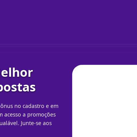
elhor
postas
bônus no cadastro e em
em acesso a promoções
ualável. Junte-se aos