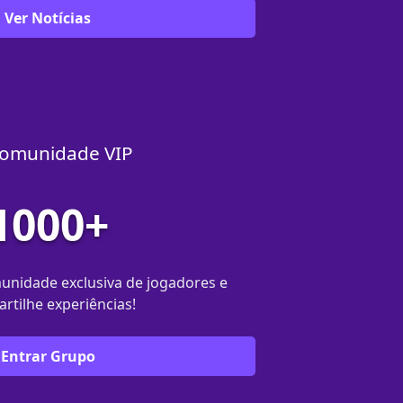
Ver Notícias
Comunidade VIP
1000+
unidade exclusiva de jogadores e
rtilhe experiências!
Entrar Grupo