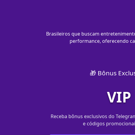
Brasileiros que buscam entretenimento
performance, oferecendo car
🎁 Bônus Exclu
VIP
Receba bônus exclusivos do Telegra
e códigos promocionai