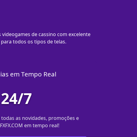
us videogames de cassino com excelente
ara todos os tipos de telas.
cias em Tempo Real
24/7
e todas as novidades, promoções e
 FXFX.COM em tempo real!