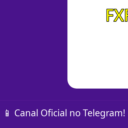
📱 Canal Oficial no Telegram!