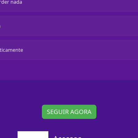
erder nada
a
aticamente
SEGUIR AGORA