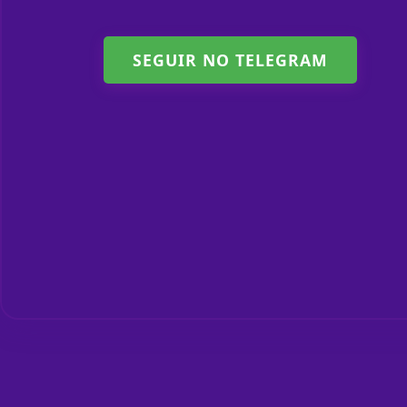
SEGUIR NO TELEGRAM