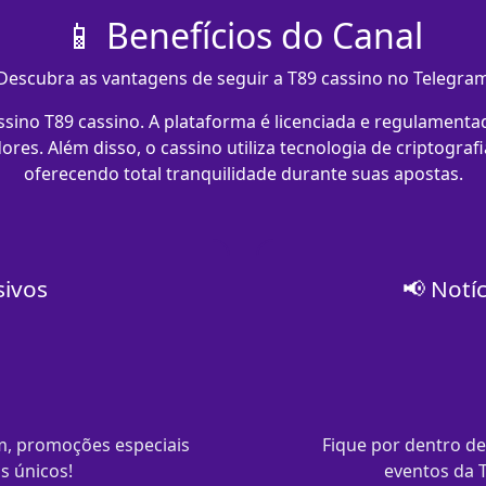
📱 Benefícios do Canal
Descubra as vantagens de seguir a T89 cassino no Telegra
sino T89 cassino. A plataforma é licenciada e regulamenta
res. Além disso, o cassino utiliza tecnologia de criptogra
oferecendo total tranquilidade durante suas apostas.
sivos
📢 Notí
m, promoções especiais
Fique por dentro d
s únicos!
eventos da 