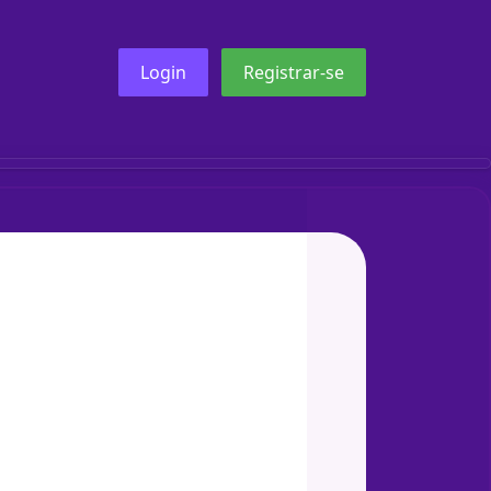
Login
Registrar-se