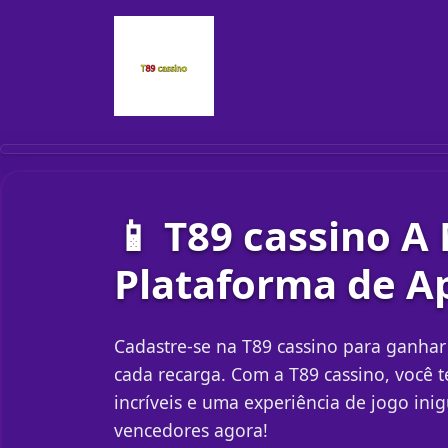
📱 T89 cassino A
Plataforma de A
Cadastre-se na T89 cassino para ganha
cada recarga. Com a T89 cassino, você
incríveis e uma experiência de jogo inig
vencedores agora!