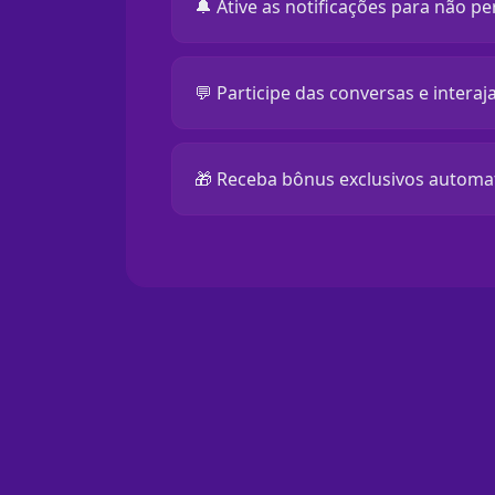
🔔 Ative as notificações para não p
💬 Participe das conversas e interaj
🎁 Receba bônus exclusivos autom